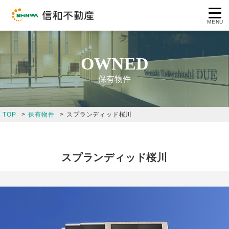
MENU
OWNED
保有物件
コンセプト
TOP
保有物件
スプランディッド桜川
企業情報
事業案内
スプランディッド桜川
保有物件
採用情報