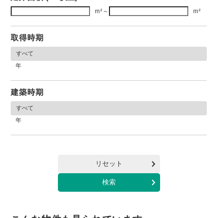
m²
～
m²
取得時期
年
建築時期
年
リセット