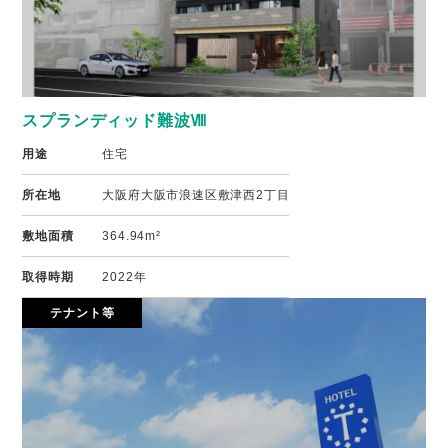
スプランディッド難波Ⅷ
用途
住宅
所在地
大阪府大阪市浪速区敷津西2丁目
敷地面積
364.94m²
取得時期
2022年
テナント等