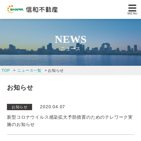
MENU
NEWS
ニュース
コンセプト
TOP
ニュース一覧
お知らせ
企業情報
お知らせ
事業案内
2020.04.07
お知らせ
保有物件
新型コロナウイルス感染拡大予防措置のためのテレワーク実
施のお知らせ
採用情報