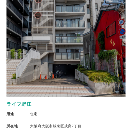
ライフ野江
用途
住宅
所在地
大阪府大阪市城東区成育2丁目