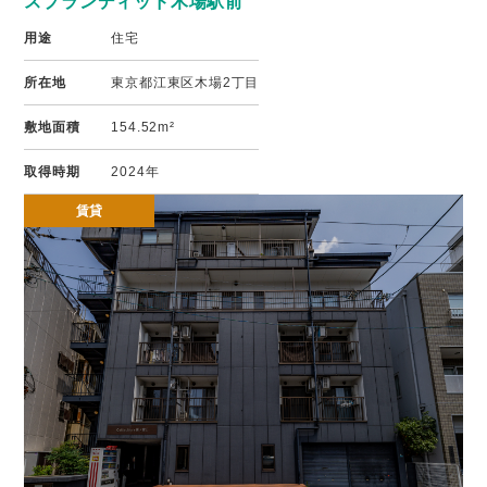
スプランディッド木場駅前
用途
住宅
所在地
東京都江東区木場2丁目
敷地面積
154.52m²
取得時期
2024年
賃貸