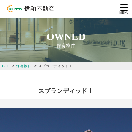
MENU
OWNED
保有物件
コンセプト
TOP
保有物件
スプランディッドⅠ
企業情報
事業案内
スプランディッドⅠ
保有物件
採用情報