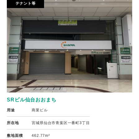
テナント等
SRビル仙台おおまち
用途
商業ビル
所在地
宮城県仙台市青葉区一番町3丁目
敷地面積
462.77m²