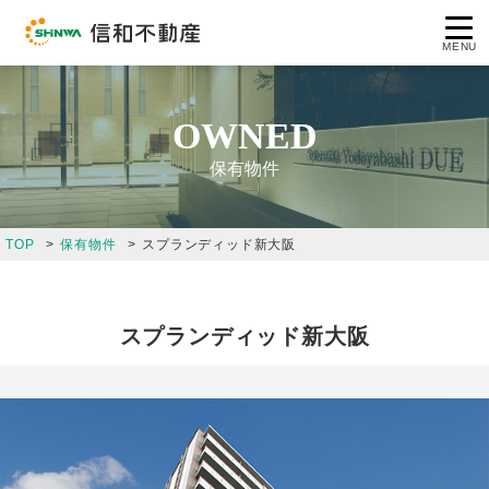
MENU
OWNED
保有物件
コンセプト
TOP
保有物件
スプランディッド新大阪
企業情報
事業案内
スプランディッド新大阪
保有物件
採用情報