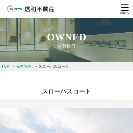
MENU
OWNED
保有物件
コンセプト
TOP
保有物件
スローハスコート
企業情報
事業案内
スローハスコート
保有物件
採用情報