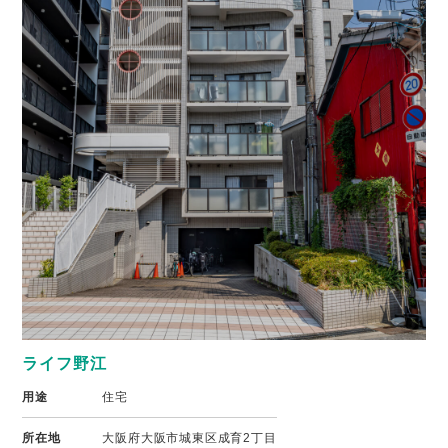
ライフ野江
用途
住宅
所在地
大阪府大阪市城東区成育2丁目