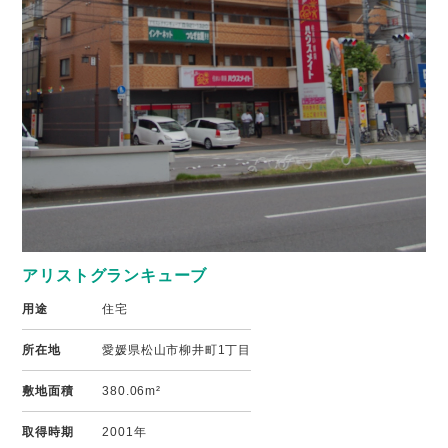
アリストグランキューブ
用途
住宅
所在地
愛媛県松山市柳井町1丁目
敷地面積
380.06m²
取得時期
2001年