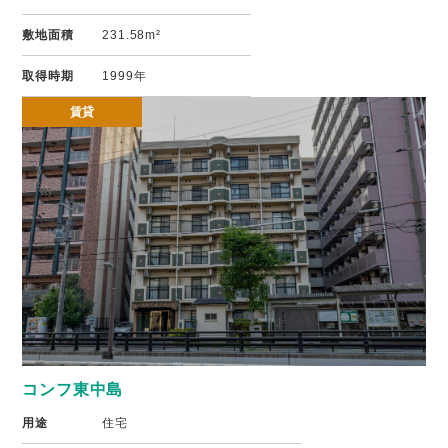
敷地面積
231.58m²
取得時期
1999年
賃貸
コンフ東中島
用途
住宅