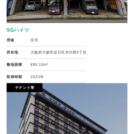
SGハイツ
用途
住宅
所在地
大阪府大阪市淀川区木川西4丁目
敷地面積
890.13m²
取得時期
2023年
テナント等