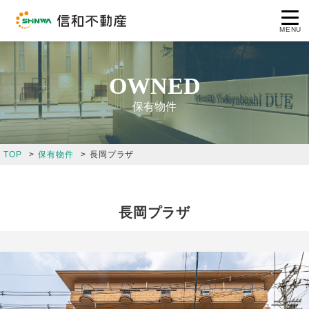
MENU
OWNED
保有物件
コンセプト
TOP
保有物件
長岡プラザ
企業情報
事業案内
長岡プラザ
保有物件
採用情報