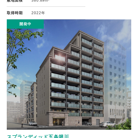
敷地面積
380.89m²
取得時期
2022年
開発中
スプランディッド五条堀川