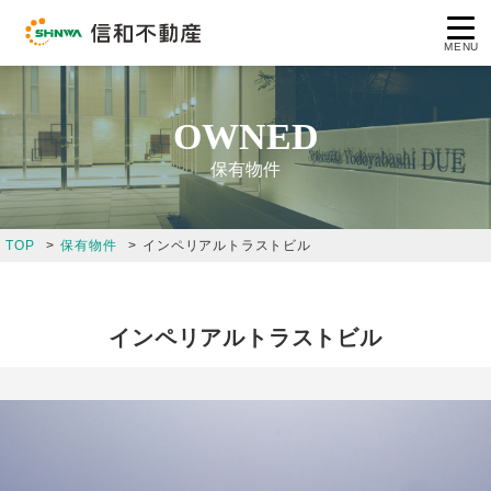
MENU
OWNED
保有物件
コンセプト
TOP
保有物件
インペリアルトラストビル
企業情報
事業案内
インペリアルトラストビル
保有物件
採用情報